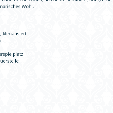
linarisches Wohl.
 klimatisiert
n
rspielplatz
uerstelle