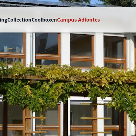
ing
Collection
Coolboxen
Campus Adfontes