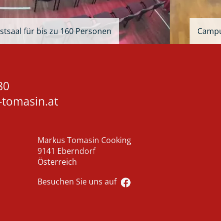
tsaal für bis zu 160 Personen
Campus
80
-tomasin.at
Markus Tomasin Cooking
9141 Eberndorf
Österreich
Besuchen Sie uns auf